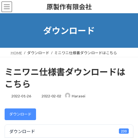
コ
ナ
原製作有限会社
ン
ビ
テ
ゲ
ン
ー
ツ
シ
ダウンロード
へ
ョ
ス
ン
キ
に
ッ
移
HOME
ダウンロード
ミニワニ仕様書ダウンロードはこちら
プ
動
ミニワニ仕様書ダウンロードは
こちら
最
2022-01-26
2022-02-02
Harasei
終
更
新
ダウンロード
日
時
:
ダウンロード
230