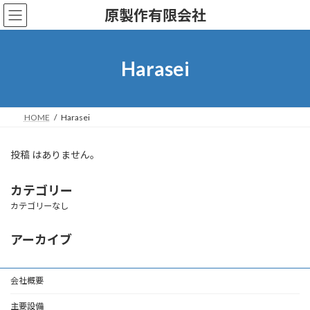
コ
ナ
原製作有限会社
ン
ビ
テ
ゲ
ン
ー
ツ
シ
Harasei
へ
ョ
ス
ン
キ
に
ッ
移
HOME
Harasei
プ
動
投稿 はありません。
カテゴリー
カテゴリーなし
アーカイブ
会社概要
主要設備